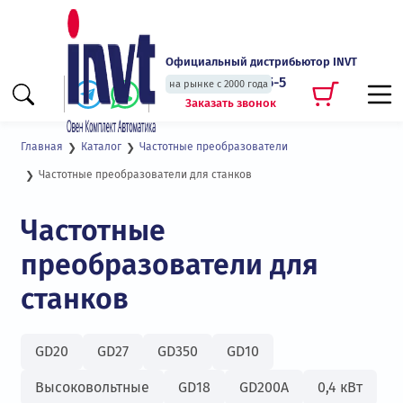
Официальный дистрибьютор INVT
+7 (495) 135-135-5
на рынке с 2000 года
Заказать звонок
Главная
Каталог
Частотные преобразователи
Частотные преобразователи для станков
Частотные
преобразователи для
станков
GD20
GD27
GD350
GD10
Высоковольтные
GD18
GD200А
0,4 кВт