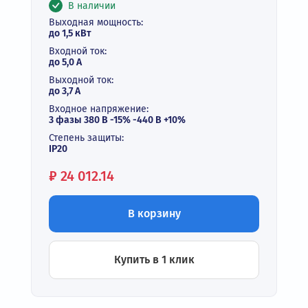
В наличии
Выходная мощность:
до 1,5 кВт
Входной ток:
до 5,0 А
Выходной ток:
до 3,7 А
Входное напряжение:
3 фазы 380 В -15% -440 В +10%
Степень защиты:
IP20
Цена:
₽
24 012.14
В корзину
Купить в 1 клик