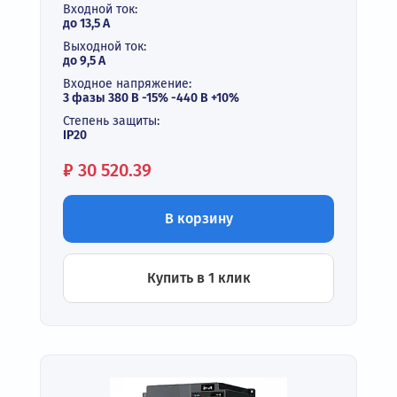
Входной ток:
до 13,5 А
Выходной ток:
до 9,5 А
Входное напряжение:
3 фазы 380 В -15% -440 В +10%
Степень защиты:
IP20
Цена:
₽
30 520.39
В корзину
Купить в 1 клик