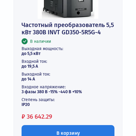
Частотный преобразователь 5,5
кВт 380В INVT GD350-5R5G-4
В наличии
Выходная мощность:
до 5,5 кВт
Входной ток:
до 19,5 А
Выходной ток:
до 14 А
Входное напряжение:
3 фазы 380 В -15% -440 В +10%
Степень защиты:
IP20
Цена:
₽
36 642.29
В корзину