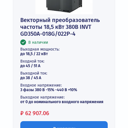
Векторный преобразователь
частоты 18,5 кВт 380В INVT
GD350A-018G/022P-4
В наличии
Выходная мощность:
до 18,5 / 22 кВт
Входной ток:
до 45 / 51 А
Выходной ток:
до 38 / 45 A
Входное напряжение:
3 фазы 380 В -15% -440 В +10%
Выходное напряжение:
от 0 до номинального входного напряжения
Цена:
₽
62 907.06