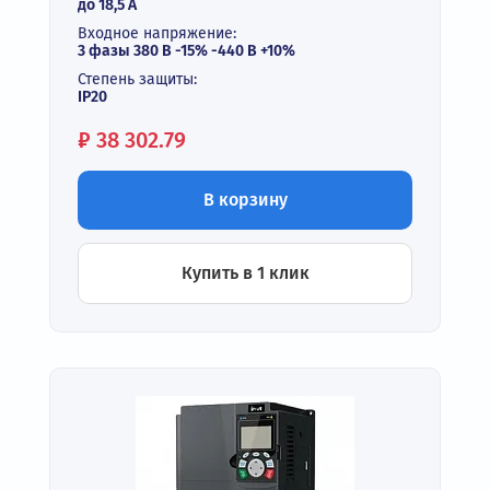
до 18,5 А
Входное напряжение:
3 фазы 380 В -15% -440 В +10%
Степень защиты:
IP20
Цена:
₽
38 302.79
В корзину
Купить в 1 клик