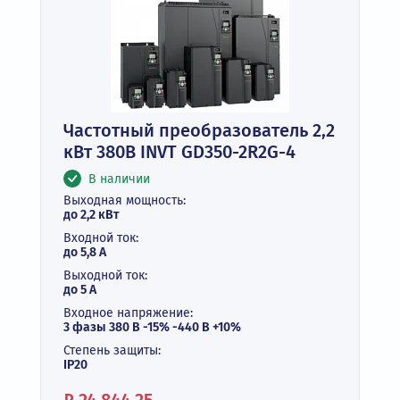
Частотный преобразователь 2,2
кВт 380В INVT GD350-2R2G-4
В наличии
Выходная мощность:
до 2,2 кВт
Входной ток:
до 5,8 А
Выходной ток:
до 5 А
Входное напряжение:
3 фазы 380 В -15% -440 В +10%
Степень защиты:
IP20
Цена: