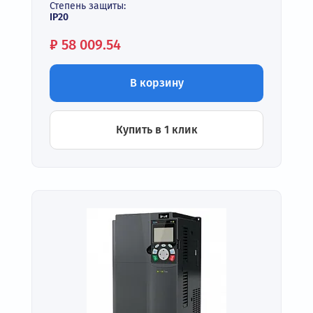
Степень защиты:
IP20
Цена:
₽
58 009.54
В корзину
Купить в 1 клик