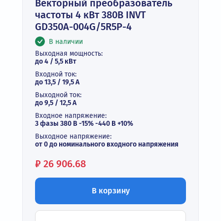
Векторный преобразователь
частоты 4 кВт 380В INVT
GD350A-004G/5R5P-4
В наличии
Выходная мощность:
до 4 / 5,5 кВт
Входной ток:
до 13,5 / 19,5 А
Выходной ток:
до 9,5 / 12,5 A
Входное напряжение:
3 фазы 380 В -15% -440 В +10%
Выходное напряжение:
от 0 до номинального входного напряжения
Цена:
₽
26 906.68
В корзину