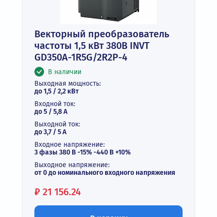
Векторный преобразователь
частоты 1,5 кВт 380В INVT
GD350A-1R5G/2R2P-4
В наличии
Выходная мощность:
до 1,5 / 2,2 кВт
Входной ток:
до 5 / 5,8 А
Выходной ток:
до 3,7 / 5 A
Входное напряжение:
3 фазы 380 В -15% -440 В +10%
Выходное напряжение:
от 0 до номинального входного напряжения
Цена:
₽
21 156.24