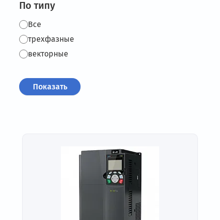
По типу
Все
трехфазные
векторные