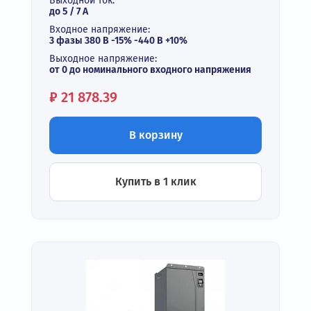
Выходной ток:
до 5 / 7 A
Входное напряжение:
3 фазы 380 В -15% -440 В +10%
Выходное напряжение:
от 0 до номинального входного напряжения
Цена:
₽
21 878.39
В корзину
Купить в 1 клик