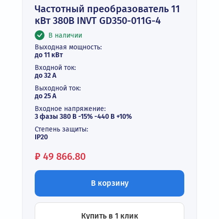
Частотный преобразователь 11
кВт 380В INVT GD350-011G-4
В наличии
Выходная мощность:
до 11 кВт
Входной ток:
до 32 А
Выходной ток:
до 25 А
Входное напряжение:
3 фазы 380 В -15% -440 В +10%
Степень защиты:
IP20
Цена:
₽
49 866.80
В корзину
Купить в 1 клик