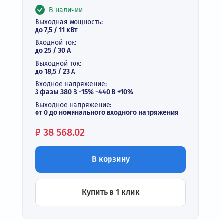
В наличии
Выходная мощность:
до 7,5 / 11 кВт
Входной ток:
до 25 / 30 А
Выходной ток:
до 18,5 / 23 A
Входное напряжение:
3 фазы 380 В -15% -440 В +10%
Выходное напряжение:
от 0 до номинального входного напряжения
Цена:
₽
38 568.02
В корзину
Купить в 1 клик