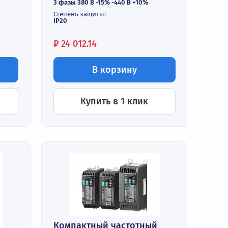
Входной ток:
до 5,0 А
Выходной ток:
до 3,7 А
ие:
Входное напряжение:
 -440 В +10%
3 фазы 380 В -15% -440 В +10%
ение:
Степень защиты:
ного входного
IP20
Цена:
₽
24 012.14
орзину
В корзину
 в 1 клик
Купить в 1 клик