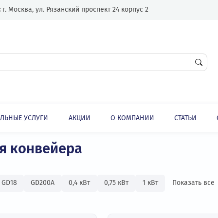
Адрес:
г. Москва, ул. Рязанский проспект 24 корпус 2
ЛНИТЕЛЬНЫЕ УСЛУГИ
АКЦИИ
О КОМПАНИИ
Преобразователи частоты для конвейера
ли
 для конвейера
ные
GD18
GD200А
0,4 кВт
0,75 кВт
1 кВт