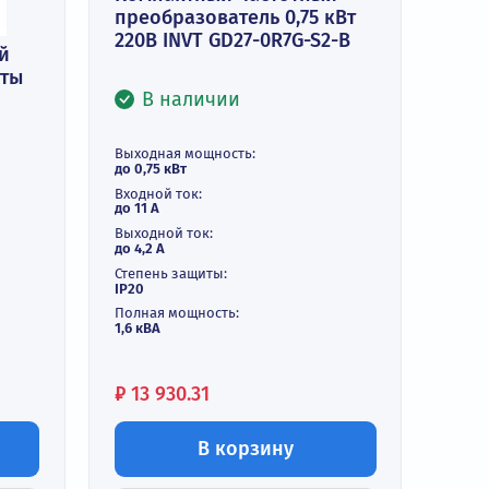
Компактный частотный
преобразователь 0,75 к
220В INVT GD27-0R7G-S2-
 векторный
тель частоты
В наличии
INVT GD20-
и
Выходная мощность:
до 0,75 кВт
ть:
Входной ток:
до 11 А
Выходной ток:
до 4,2 А
Степень защиты:
IP20