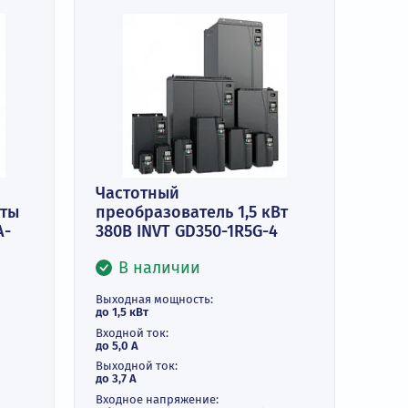
Частотный
тель частоты
преобразователь 1,5 кВ
INVT GD350A-
380В INVT GD350-1R5G-4
В наличии
и
ть:
Выходная мощность:
до 1,5 кВт