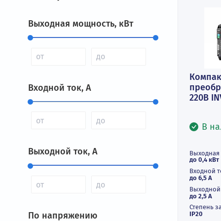
Фильтры
Выходная мощность, кВт
К
пр
Входной ток, А
22
Выходной ток, А
Вы
до 
Вх