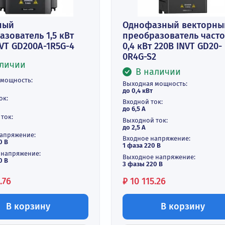
астотный
Однофазный
еобразователь 1,5 кВт
преобразова
0В INVT GD200A-1R5G-4
0,4 кВт 220В 
0R4G-S2
В наличии
В наличи
ходная мощность:
Выходная мощнос
1,5 кВт
до 0,4 кВт
одной ток:
Входной ток:
5 А
до 6,5 А
ходной ток:
Выходной ток:
4,5 А
до 2,5 А