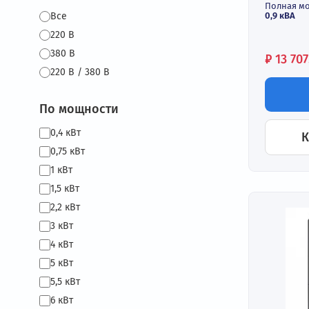
до 
Вы
до 
Ст
По напряжению
IP
По
0,9
Все
220 В
380 В
Це
₽
220 В / 380 В
По мощности
0,4 кВт
0,75 кВт
1 кВт
1,5 кВт
2,2 кВт