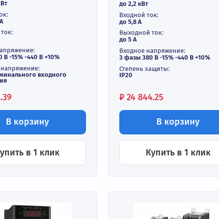
екторный
Частотный
реобразователь частоты
преобразоват
2 кВт 380В INVT GD350A-
380В INVT GD
2G/003P-4
В наличи
В наличии
ходная мощность:
Выходная мощнос
2,2 / 3 кВт
до 2,2 кВт
одной ток:
Входной ток:
5,8 / 11 А
до 5,8 А
ходной ток:
Выходной ток:
5 / 7 A
до 5 А
одное напряжение:
Входное напряжен
азы 380 В -15% -440 В +10%
3 фазы 380 В -15%
ходное напряжение:
Степень защиты:
 0 до номинального входного
IP20
пряжения