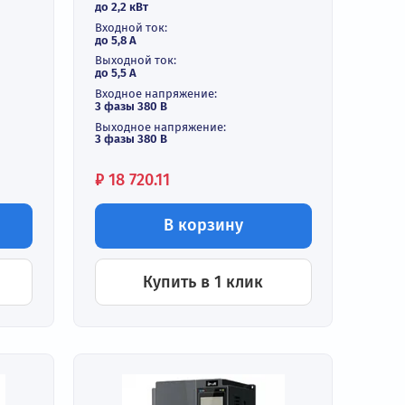
Частотный
ель 2,2 кВт
преобразователь 2,2 кВ
350-2R2G-4
380В INVT GD200A-2R2G-
и
В наличии
ть:
Выходная мощность:
до 2,2 кВт
Входной ток:
до 5,8 А
Выходной ток:
до 5,5 А
ие:
Входное напряжение:
 -440 В +10%
3 фазы 380 В
Выходное напряжение:
3 фазы 380 В