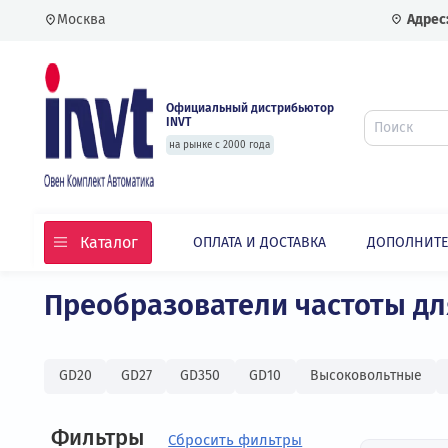
Москва
Официальный дистрибьютор
INVT
на рынке с 2000 года
Каталог
ОПЛАТА И ДОСТАВКА
ДОПО
Главная
Каталог
Частотные преобразовате
Преобразователи частоты
GD20
GD27
GD350
GD10
Высоковольт