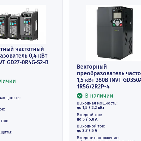
омпактный частотный
еобразователь 0,4 кВт
0В INVT GD27-0R4G-S2-B
Векторный
преобразова
1,5 кВт 380В 
В наличии
1R5G/2R2P-4
В наличи
ходная мощность:
0,4 кВт
Выходная мощнос
до 1,5 / 2,2 кВт
одной ток: