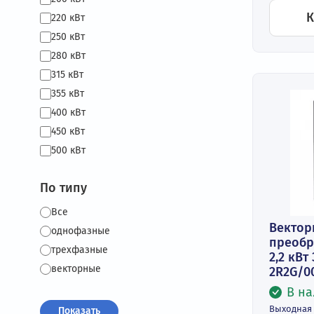
Вх
3 
90 кВт
Вы
100 кВт
3 
110 кВт
Це
₽
132 кВт
160 кВт
185 кВт
200 кВт
220 кВт
250 кВт
280 кВт
315 кВт
355 кВт
400 кВт
450 кВт
500 кВт