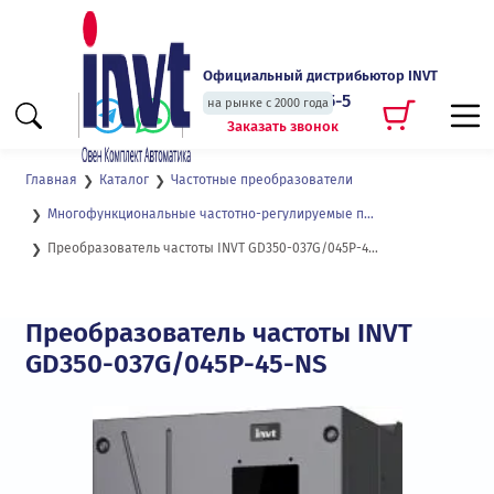
Официальный дистрибьютор INVT
+7 (495) 135-135-5
на рынке с 2000 года
Заказать звонок
Главная
Каталог
Частотные преобразователи
Многофункциональные частотно-регулируемые приводы с высокой степенью защиты GD350-IP55
Преобразователь частоты INVT GD350-037G/045P-45-NS
Преобразователь частоты INVT
GD350-037G/045P-45-NS