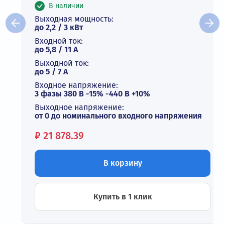
В наличии
Выходная мощность:
до 2,2 / 3 кВт
Входной ток:
до 5,8 / 11 А
Выходной ток:
до 5 / 7 A
Входное напряжение:
3 фазы 380 В -15% -440 В +10%
Выходное напряжение:
от 0 до номинального входного напряжения
Цена:
₽
21 878.39
В корзину
Купить в 1 клик