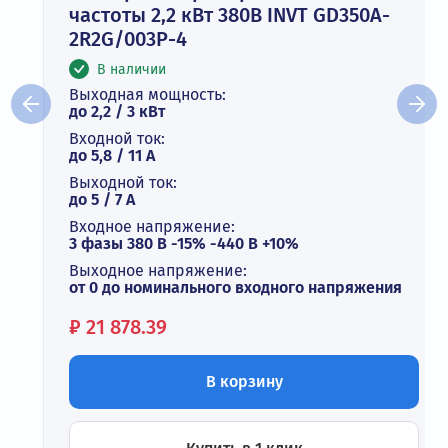
частоты 2,2 кВт 380В INVT GD350A-
2R2G/003P-4
В наличии
Выходная мощность:
до 2,2 / 3 кВт
Входной ток:
до 5,8 / 11 А
Выходной ток:
до 5 / 7 A
Входное напряжение:
3 фазы 380 В -15% -440 В +10%
Выходное напряжение:
от 0 до номинального входного напряжения
Цена:
₽
21 878.39
В корзину