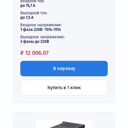
Входной ток:
до 15,7 А
Выходной ток:
до 7,5 А
Входное напряжение:
1 фаза 220В -15%~15%
Выходное напряжение:
3 фазы до 220В
Цена:
₽
12 006.07
В корзину
Купить в 1 клик