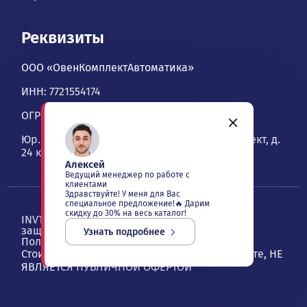
Реквизиты
ООО «ОвенКомплектАвтоматика»
ИНН: 7721554174
ОГРН: 1067746534900
Юр. адрес: 109428, Москва, Рязанский проспект, д.
24 к. 2, офис 1101
Алексей
Ведущий менеджер по работе с
клиентами
Здравствуйте! У меня для Вас
специальное предложение!🔥 Дарим
скидку до 30% на весь каталог!
INVT — ОвенКомплектАвтоматика. Все права
защищены ©
2026
, Москва
Узнать подробнее
Политика конфиденциальности
Стоимость товаров и услуг, указанная на сайте, НЕ
ЯВЛЯЕТСЯ ПУБЛИЧНОЙ ОФЕРТОЙ