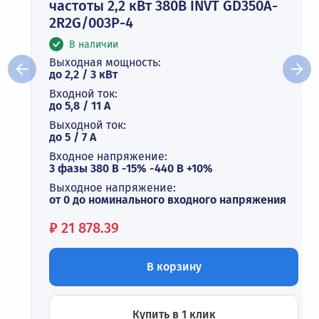
частоты 2,2 кВт 380В INVT GD350A-
2R2G/003P-4
В наличии
Выходная мощность:
до 2,2 / 3 кВт
Входной ток:
до 5,8 / 11 А
Выходной ток:
до 5 / 7 A
Входное напряжение:
3 фазы 380 В -15% -440 В +10%
Выходное напряжение:
от 0 до номинального входного напряжения
Цена:
₽
21 878.39
В корзину
Купить в 1 клик