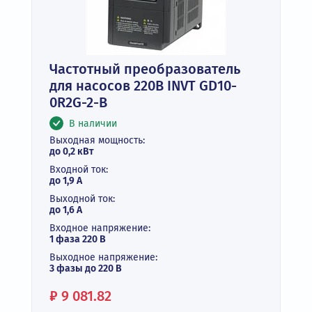
Частотный преобразователь
для насосов 220В INVT GD10-
0R2G-2-B
В наличии
Выходная мощность:
до 0,2 кВт
Входной ток:
до 1,9 А
Выходной ток:
до 1,6 А
Входное напряжение:
1 фаза 220 В
Выходное напряжение:
3 фазы до 220 В
Цена:
₽
9 081.82