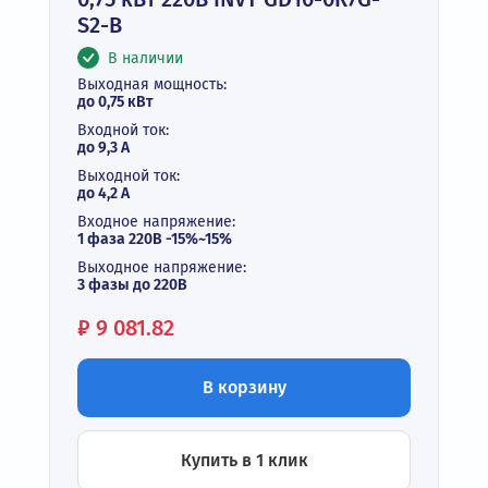
S2-B
В наличии
Выходная мощность:
до 0,75 кВт
Входной ток:
до 9,3 А
Выходной ток:
до 4,2 А
Входное напряжение:
1 фаза 220В -15%~15%
Выходное напряжение:
3 фазы до 220В
Цена:
₽
9 081.82
В корзину
Купить в 1 клик