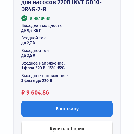
для насосов 220В INVT GD10-
0R4G-2-B
В наличии
Выходная мощность:
до 0,4 кВт
Входной ток:
до 2,7 А
Выходной ток:
до 2,5 А
Входное напряжение:
1 фаза 220 В -15%~15%
Выходное напряжение:
3 фазы до 220 В
Цена:
₽
9 604.86
В корзину
Купить в 1 клик