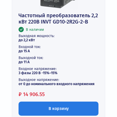
Частотный преобразователь 2,2
кВт 220В INVT GD10-2R2G-2-B
В наличии
Выходная мощность:
до 2,2 кВт
Входной ток:
до 15 А
Выходной ток:
до 11 А
Входное напряжение:
3 фазы 220 В -15%~15%
Выходное напряжение:
от 0 до номинального входного напряжения
Цена:
₽
14 906.55
В корзину