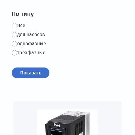
По типу
Все
для насосов
однофазные
трехфазные