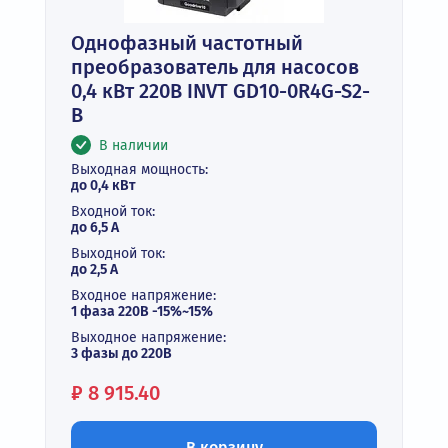
Однофазный частотный
преобразователь для насосов
0,4 кВт 220В INVT GD10-0R4G-S2-
B
В наличии
Выходная мощность:
до 0,4 кВт
Входной ток:
до 6,5 А
Выходной ток:
до 2,5 А
Входное напряжение:
1 фаза 220В -15%~15%
Выходное напряжение:
3 фазы до 220В
Цена:
₽
8 915.40
В корзину